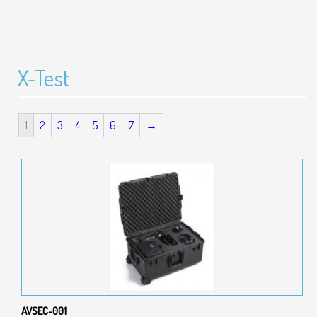
X-Test
1
2
3
4
5
6
7
→
AVSEC-001